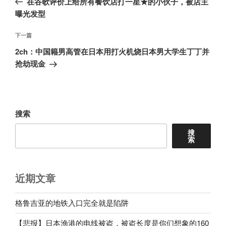
在谷歌评价上给所有餐饮店打一星★的小伙子，被店主
导
篇
曝光发型
航
文
章
下
下一篇
一
2ch：中国籍男高管在日本用打火机烧日本男大学生丁丁并
篇
抢劫现金
文
章
搜索
搜
索
近期文章
格鲁吉亚的地铁入口完全就是陷阱
【悲报】日本渔港的电线被盗，被盗长度是你们想象的160