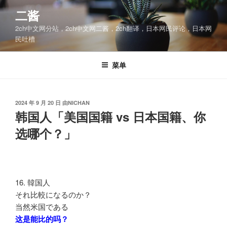
跳
二酱
至
2ch中文网分站，2ch中文网二酱，2ch翻译，日本网民评论，日本网
内
民吐槽
容
菜单
发
2024 年 9 月 20 日
由
NICHAN
布
韩国人「美国国籍 vs 日本国籍、你
于
选哪个？」
16. 韓国人
それ比較になるのか？
当然米国である
这是能比的吗？