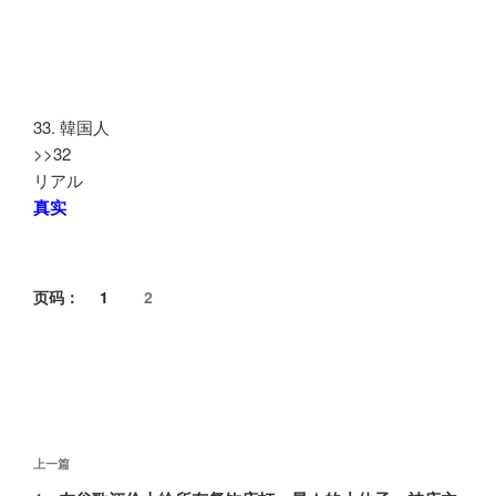
33. 韓国人
>>32
リアル
真实
页码：
1
2
文
上
上一篇
章
一