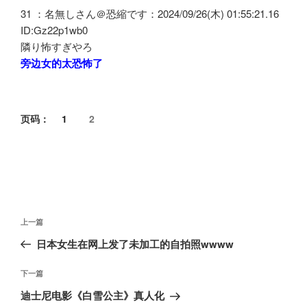
31 ：名無しさん＠恐縮です：2024/09/26(木) 01:55:21.16
ID:Gz22p1wb0
隣り怖すぎやろ
旁边女的太恐怖了
页码：
1
2
文
上
上一篇
章
一
日本女生在网上发了未加工的自拍照wwww
导
篇
航
文
下
下一篇
章
一
迪士尼电影《白雪公主》真人化