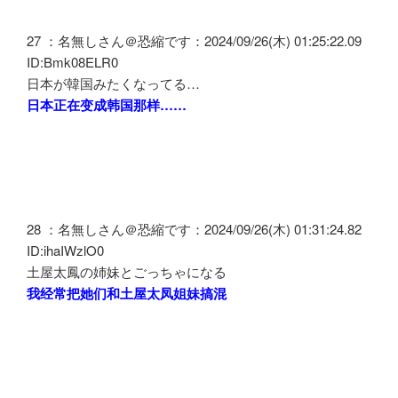
27 ：名無しさん＠恐縮です：2024/09/26(木) 01:25:22.09
ID:Bmk08ELR0
日本が韓国みたくなってる…
日本正在变成韩国那样……
28 ：名無しさん＠恐縮です：2024/09/26(木) 01:31:24.82
ID:ihaIWzlO0
土屋太鳳の姉妹とごっちゃになる
我经常把她们和土屋太凤姐妹搞混