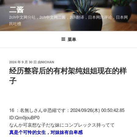
跳
二酱
至
2ch中文网分站，2ch中文网二酱，2ch翻译，日本网民评论，日本网
内
民吐槽
容
菜单
发
2024 年 9 月 30 日
由
NICHAN
布
经历整容后的有村架纯姐姐现在的样
于
子
16 ：名無しさん＠恐縮です：2024/09/26(木) 00:50:42.85
ID:Qm0jouBP0
なんか可哀想な子だな妹にコンプレックス持ってて
真是个可怜的女生，对妹妹有自卑感