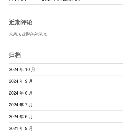
近期评论
您尚未收到任何评论。
归档
2024 年 10 月
2024 年 9 月
2024 年 8 月
2024 年 7 月
2024 年 6 月
2021 年 9 月