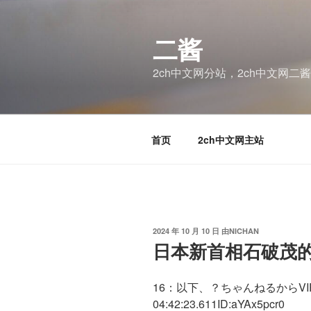
跳
至
二酱
内
容
2ch中文网分站，2ch中文网二
首页
2ch中文网主站
发
2024 年 10 月 10 日
由
NICHAN
布
日本新首相石破茂
于
16：以下、？ちゃんねるからVIPが
04:42:23.611ID:aYAx5pcr0