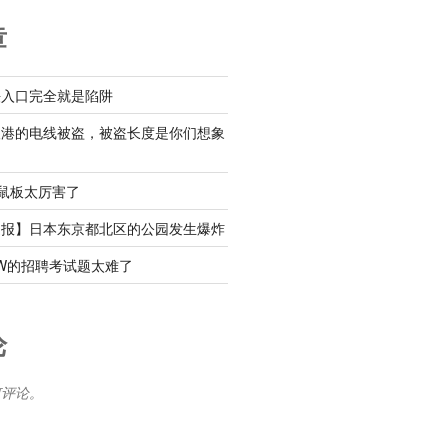
章
铁入口完全就是陷阱
渔港的电线被盗，被盗长度是你们想象
粘鼠板太厉害了
速报】日本东京都北区的公园发生爆炸
W的招聘考试题太难了
论
何评论。