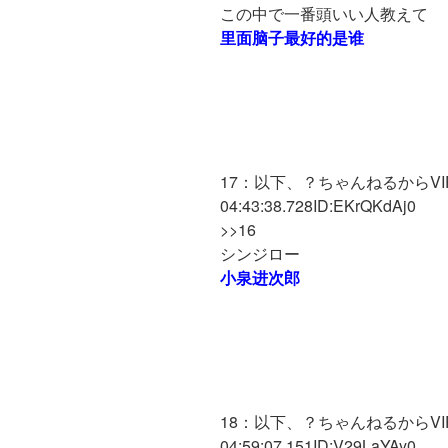
この中で一番頭いい人教えて
里面脑子最好的是谁
17：以下、？ちゃんねるからVIPが
04:43:38.728ID:EKrQKdAj0
>>16
シンジロー
小泉进次郎
18：以下、？ちゃんねるからVIPが
04:59:07.151ID:V29LaYAy0