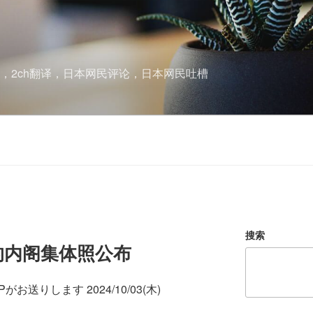
酱，2ch翻译，日本网民评论，日本网民吐槽
搜索
的内阁集体照公布
お送りします 2024/10/03(木)