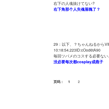
右下の人魂抜けてない?
右下角那个人失魂落魄了？
29：以下、？ちゃんねるからVIPが
10:18:54.223ID:cOod6tA90
毎回ツバメのコスする必要ない
没必要每次都cosplay成燕子
页码：
1
2