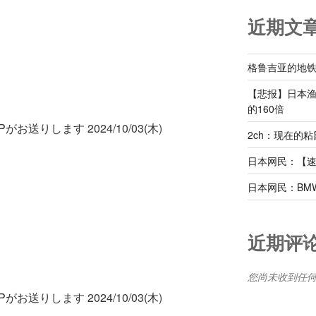
近期文
格鲁吉亚的地
【悲报】日本
的160倍
お送りします 2024/10/03(木)
2ch：现在的
日本网民：【
日本网民：BM
近期评
您尚未收到任
お送りします 2024/10/03(木)