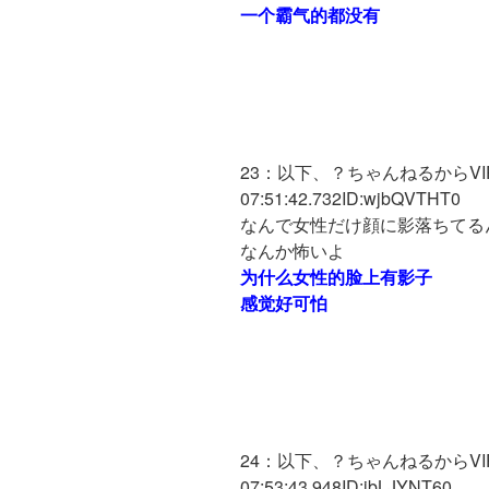
一个霸气的都没有
23：以下、？ちゃんねるからVIPが
07:51:42.732ID:wjbQVTHT0
なんで女性だけ顔に影落ちてる
なんか怖いよ
为什么女性的脸上有影子
感觉好可怕
24：以下、？ちゃんねるからVIPが
07:53:43.948ID:jbLJYNT60