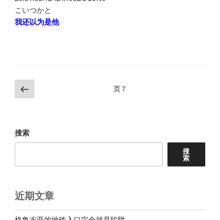
こいつかと
我还以为是他
文
上
页
7
一
章
页
分
页
搜索
搜
索
近期文章
格鲁吉亚的地铁入口完全就是陷阱