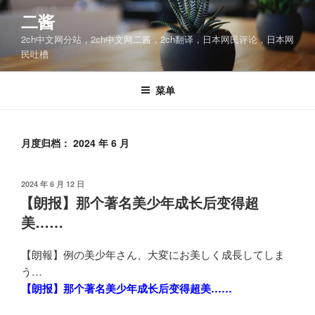
跳
二酱
至
2ch中文网分站，2ch中文网二酱，2ch翻译，日本网民评论，日本网
内
民吐槽
容
菜单
月度归档：
2024 年 6 月
发
2024 年 6 月 12 日
布
【朗报】那个著名美少年成长后变得超
于
美……
【朗報】例の美少年さん、大変にお美しく成長してしま
う…
【朗报】那个著名美少年成长后变得超美……