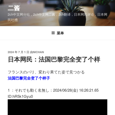
跳
二酱
至
2ch中文网分站，2ch中文网二酱，2ch翻译，日本网民评论，日本网
内
民吐槽
容
菜单
发
2024 年 7 月 1 日
由
NICHAN
布
日本网民：法国巴黎完全变了个样
于
フランスのパリ、変わり果てた姿で見つかる
法国巴黎完全变了个样子
1 ：それでも動く名無し：2024/06/28(金) 16:26:21.65
ID:hR5k1Gyu0