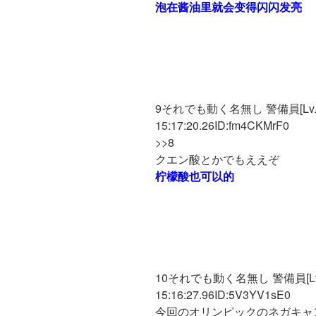
泡在酱油里就会变得闪闪发亮
9それでも動く名無し 警備員[Lv.2][
15:17:20.26ID:fm4CKMrF0
>>8
クエン酸とかでもええぞ
柠檬酸也可以的
10それでも動く名無し 警備員[Lv.30
15:16:27.96ID:5V3YV1sE0
今回のオリンピックのネガキャ