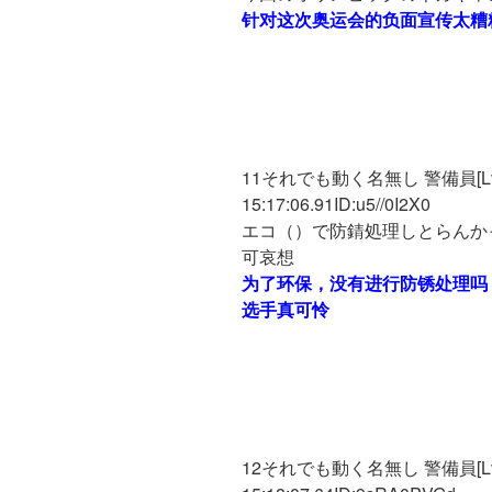
针对这次奥运会的负面宣传太糟
11それでも動く名無し 警備員[Lv.18]
15:17:06.91ID:u5//0I2X0
エコ（）で防錆処理しとらんか
可哀想
为了环保，没有进行防锈处理吗
选手真可怜
12それでも動く名無し 警備員[Lv.3]