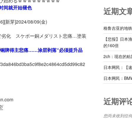
び始めるｗｗｗｗｗｗｗｗｗ
时间就开始褪色
近期文
新芽]2024/08/09(金)
格鲁吉亚的地
で劣化 スケボー銅メダリスト悲痛…塗装
【悲报】日本
的160倍
板铜牌得主悲痛……涂层剥落“必须提升品
2ch：现在的
cles/3da846bd3ba5c9f8e2c4864cd5dd99c82
日本网民：【
日本网民：BM
近期评
n.com
2/
您尚未收到任