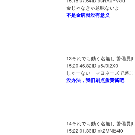
15:18:07.64ID:9sRA0PVGd
金じゃなきゃ意味ないよ
不是金牌就没有意义
13それでも動く名無し 警備員[Lv.18]
15:20:46.82ID:u5//0I2X0
しゃーない マヨネーズで磨こ
没办法，我们刷点蛋黄酱吧
14それでも動く名無し 警備員[Lv.7]
15:22:01.33ID:nk2MNE4i0