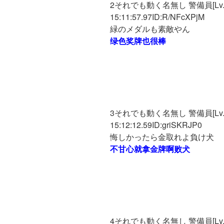
2それでも動く名無し 警備員[Lv.17]
15:11:57.97ID:R/NFcXPjM
緑のメダルも素敵やん
绿色奖牌也很棒
3それでも動く名無し 警備員[Lv.6][
15:12:12.59ID:griSKRJP0
悔しかったら金取れよ負け犬
不甘心就拿金牌啊败犬
4それでも動く名無し 警備員[Lv.2][