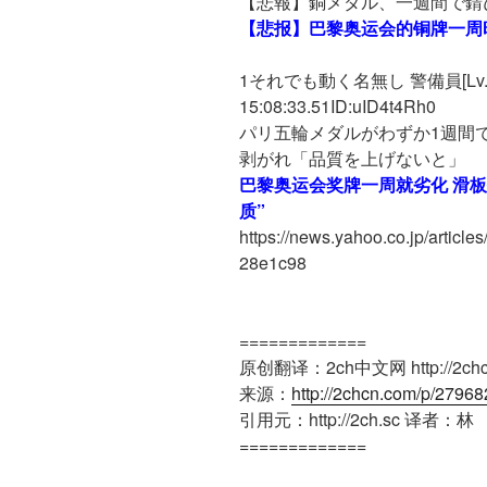
【悲報】銅メダル、一週間で錆
【悲报】巴黎奥运会的铜牌一周
1それでも動く名無し 警備員[Lv.6][
15:08:33.51ID:uID4t4Rh0
パリ五輪メダルがわずか1週間
剥がれ「品質を上げないと」
巴黎奥运会奖牌一周就劣化 滑
质”
https://news.yahoo.co.jp/arti
28e1c98
=============
原创翻译：2ch中文网 http://2chc
来源：
http://2chcn.com/p/27968
引用元：http://2ch.sc 译者：林
=============