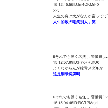
15:12:45.55ID:fm4CKMrF0
>>3
人生の負け犬がなんか言ってて
人生的败犬嘲笑别人，笑
5それでも動く名無し 警備員[Lv.4][苗
15:12:57.89ID:F7kRRUfU0
よくわからんが緑青メダルか
这是铜绿奖牌吗
6それでも動く名無し 警備員[Lv.6][
15:15:04.45ID:RrVL7Majd