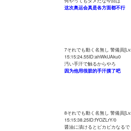
何やってもダメだな今回は
这次奥运会真是各方面都不行
7それでも動く名無し 警備員[Lv.12]
15:15:24.55ID:ahWkUAku0
汚い手汗で触るからやろ
因为他用很脏的手汗摸了吧
8それでも動く名無し 警備員[Lv.13][
15:15:38.25ID:fYOZLrY/0
醤油に漬けるとピカピカなるで