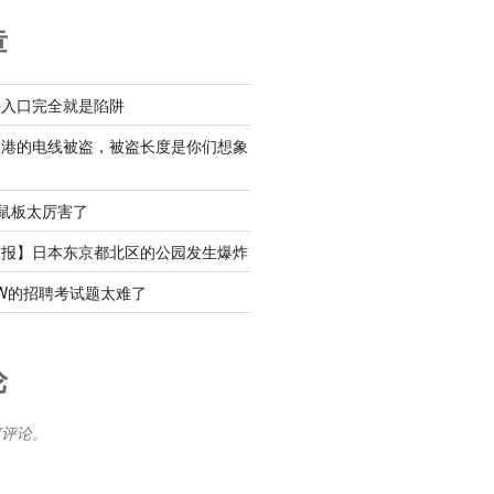
章
铁入口完全就是陷阱
渔港的电线被盗，被盗长度是你们想象
粘鼠板太厉害了
速报】日本东京都北区的公园发生爆炸
W的招聘考试题太难了
论
何评论。