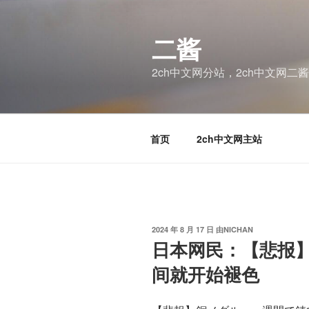
跳
至
二酱
内
容
2ch中文网分站，2ch中文网二
首页
2ch中文网主站
发
2024 年 8 月 17 日
由
NICHAN
布
日本网民：【悲报
于
间就开始褪色