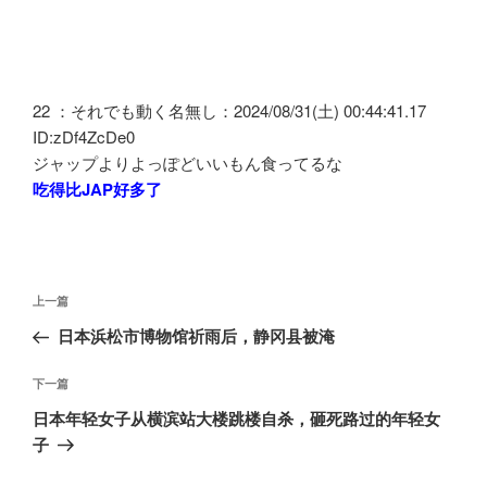
22 ：それでも動く名無し：2024/08/31(土) 00:44:41.17
ID:zDf4ZcDe0
ジャップよりよっぽどいいもん食ってるな
吃得比JAP好多了
文
上
上一篇
章
一
日本浜松市博物馆祈雨后，静冈县被淹
导
篇
航
文
下
下一篇
章
一
日本年轻女子从横滨站大楼跳楼自杀，砸死路过的年轻女
篇
子
文