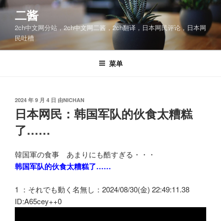
跳
二酱
至
2ch中文网分站，2ch中文网二酱，2ch翻译，日本网民评论，日本网
内
民吐槽
容
菜单
发
2024 年 9 月 4 日
由
NICHAN
布
日本网民：韩国军队的伙食太糟糕
于
了……
韓国軍の食事 あまりにも酷すぎる・・・
韩国军队的伙食太糟糕了……
1 ：それでも動く名無し：2024/08/30(金) 22:49:11.38
ID:A65cey++0