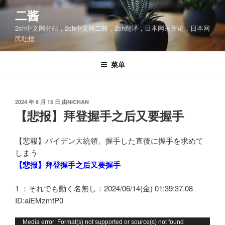
跳
二酱
至
2ch中文网分站，2ch中文网二酱，2ch翻译，日本网民评论，日本网
内
民吐槽
容
菜单
发
2024 年 6 月 15 日
由
NICHAN
布
【悲报】拜登握手之后又要握手
于
【悲報】バイデン大統領、握手した直後に握手を求めて
しまう
【悲报】拜登握手之后又要握手
1 ：それでも動く名無し：2024/06/14(金) 01:39:37.08
ID:aiEMzmfP0
视
Media error: Format(s) not supported or source(s) not found