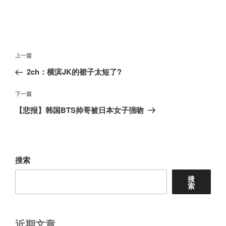
文
上
上一篇
章
一
2ch：横滨JK的裙子太短了?
导
篇
航
文
下
下一篇
章
一
【悲报】韩国BTS帅哥被日本女子强吻
篇
文
章
搜索
搜
索
近期文章