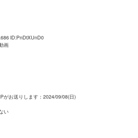
.686 ID:PnDtXUnD0
動画
がお送りします：2024/09/08(日)
ない