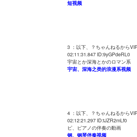
短视频
3 ：以下、？ちゃんねるからVIPが
02:11:31.847 ID:9yGPdeRL0
宇宙とか深海とかのロマン系
宇宙、深海之类的浪漫系视频
4 ：以下、？ちゃんねるからVIPが
02:12:21.297 ID:tJZR2mLf0
ピ、ピアノの伴奏の動画
钢、钢琴伴奏视频