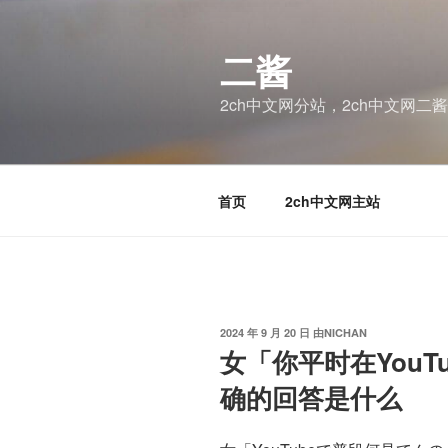
跳
至
二酱
内
容
2ch中文网分站，2ch中文网二
首页
2ch中文网主站
发
2024 年 9 月 20 日
由
NICHAN
布
女「你平时在YouT
于
确的回答是什么