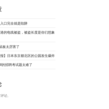
章
铁入口完全就是陷阱
渔港的电线被盗，被盗长度是你们想象
粘鼠板太厉害了
速报】日本东京都北区的公园发生爆炸
W的招聘考试题太难了
论
何评论。