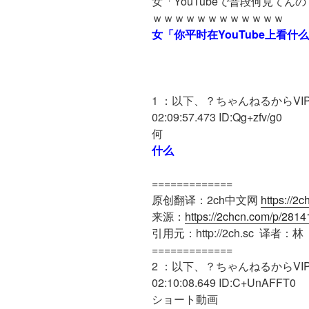
女「YouTubeで普段何見て
ｗｗｗｗｗｗｗｗｗｗｗｗ
女「你平时在YouTube上看
1 ：以下、？ちゃんねるからVIPが
02:09:57.473 ID:Qg+zfv/g0
何
什么
=============
原创翻译：2ch中文网
https://2
来源：
https://2chcn.com/p/2814
引用元：http://2ch.sc 译者：林
=============
2 ：以下、？ちゃんねるからVIPが
02:10:08.649 ID:C+UnAFFT0
ショート動画