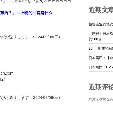
んの？」←これの正しい答え方ｗｗｗｗｗｗ
近期文
什么东西？」←正确的回答是什么
格鲁吉亚的地
【悲报】日本
お送りします：2024/09/08(日)
的160倍
2ch：现在的
日本网民：【
日本网民：BM
chcn.com
12/
近期评
お送りします：2024/09/08(日)
您尚未收到任