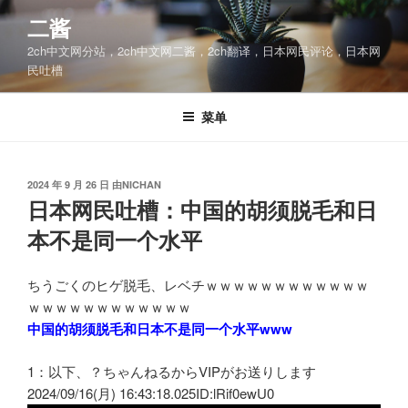
跳
二酱
至
2ch中文网分站，2ch中文网二酱，2ch翻译，日本网民评论，日本网
内
民吐槽
容
菜单
发
2024 年 9 月 26 日
由
NICHAN
布
日本网民吐槽：中国的胡须脱毛和日
于
本不是同一个水平
ちうごくのヒゲ脱毛、レベチｗｗｗｗｗｗｗｗｗｗｗｗ
ｗｗｗｗｗｗｗｗｗｗｗｗ
中国的胡须脱毛和日本不是同一个水平www
1：以下、？ちゃんねるからVIPがお送りします
2024/09/16(月) 16:43:18.025ID:lRif0ewU0