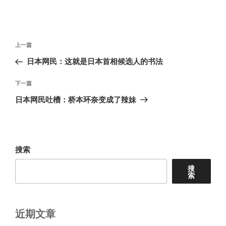
文
上
上一篇
章
一
日本网民：这就是日本首相候选人的书法
导
篇
航
文
下
下一篇
章
一
日本网民吐槽：桥本环奈变成了辣妹
篇
文
章
搜索
搜
索
近期文章