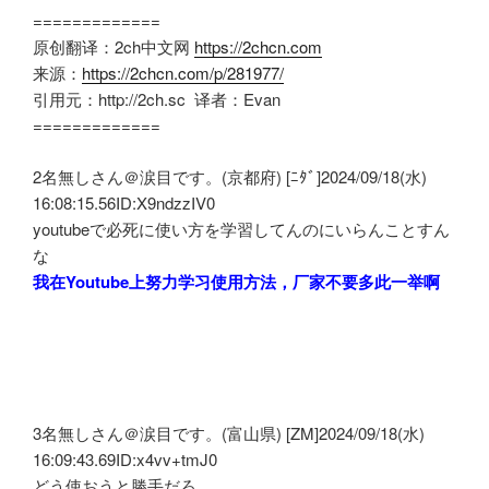
=============
原创翻译：2ch中文网
https://2chcn.com
来源：
https://2chcn.com/p/281977/
引用元：http://2ch.sc 译者：Evan
=============
2名無しさん＠涙目です。(京都府) [ﾆﾀﾞ]2024/09/18(水)
16:08:15.56ID:X9ndzzIV0
youtubeで必死に使い方を学習してんのにいらんことすん
な
我在Youtube上努力学习使用方法，厂家不要多此一举啊
3名無しさん＠涙目です。(富山県) [ZM]2024/09/18(水)
16:09:43.69ID:x4vv+tmJ0
どう使おうと勝手だろ……