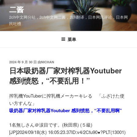
跳
二酱
至
2ch中文网分站，2ch中文网二酱，2ch翻译，日本网民评论，日本网
内
民吐槽
容
菜单
发
2024 年 9 月 30 日
由
NICHAN
布
日本吸奶器厂家对榨乳器Youtuber
于
感到愤怒，“不要乱用！”
搾乳機YouTuberに搾乳機メーカーキレる 「ふざけた使
い方すんな」
吸奶器厂家对榨乳器Youtuber 感到愤怒，“不要乱用啊”
1名無しさん＠涙目です。(秋田県) (５級)
[JP]2024/09/18(水) 16:05:23.37ID:v4/2Cfu90●?PLT(13001)