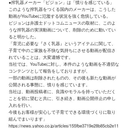
●搾乳器メーカー「ピジョン」は「憤りを感じている」
このような搾乳器をつくる国内のメーカーは、こうした
動画がYouTubeに氾濫する状況を強く危惧している。
ピジョンは弁護士ドットコムニュースの取材に、このよ
うな搾乳器の実演動画について、削除のために動いてい
ると明かした。
「育児に必要な『さく乳器』というアイテムに関して、
子育て中のご家族を不快な気持ちにさせる動画が配信さ
れていることは、大変遺憾です。
当社では、YouTubeに対し、本件のような動画を不適切な
コンテンツとして報告をしておりますが、
一部の動画は削除されたものの、その後も新たな動画が
公開される事態に、憤りを感じています。
当社は、動画投稿者に、良識やモラルを持っていただく
ことを切に望むと共に、引き続き、動画公開停止の申し
入れを行い、
今後もお客様が安心して子育てできる環境づくりに取り
組んでまいります」
https://news.yahoo.co.jp/articles/155fbe3719e28b85cb2e11