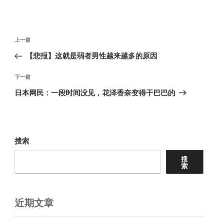
文
上
上一篇
章
一
【悲报】这就是弱者男性越来越多的原因
导
篇
航
文
下
下一篇
章
一
日本网民：一段时间没见，花泽香奈变得干巴巴的
篇
文
章
搜索
搜
索
近期文章