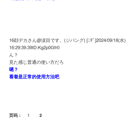
16顔デカさん@涙目です。(ジパング) [ﾆﾀﾞ]2024/09/18(水)
16:29:39.39ID:Kg2p0Gfr0
ん？
見た感じ普通の使い方だろ
嗯？
看着是正常的使用方法吧
页码：
1
2