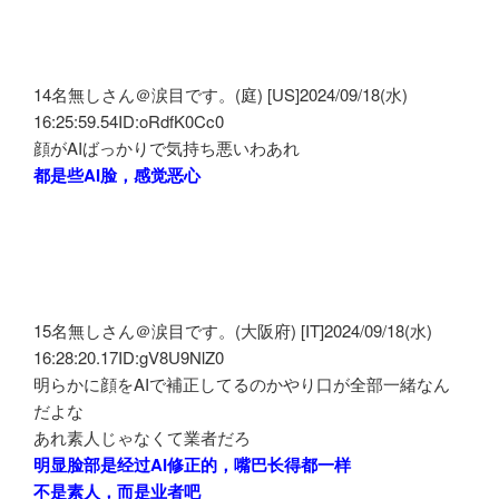
14名無しさん＠涙目です。(庭) [US]2024/09/18(水)
16:25:59.54ID:oRdfK0Cc0
顔がAIばっかりで気持ち悪いわあれ
都是些AI脸，感觉恶心
15名無しさん＠涙目です。(大阪府) [IT]2024/09/18(水)
16:28:20.17ID:gV8U9NlZ0
明らかに顔をAIで補正してるのかやり口が全部一緒なん
だよな
あれ素人じゃなくて業者だろ
明显脸部是经过AI修正的，嘴巴长得都一样
不是素人，而是业者吧